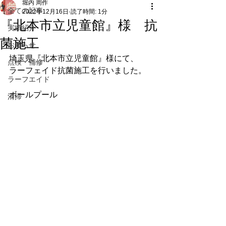
堀内 周作
全ての記事
2022年12月16日
読了時間: 1分
『北本市立児童館』様 抗
実績紹介
菌施工
お知らせ
埼玉県『北本市立児童館』様にて、
点検・補修
ラーフェイド抗菌施工を行いました。
ラーフエイド
ボールプール
清掃