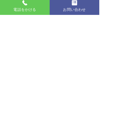
これで、「細菌」「ウィルス」等への
抵抗力をあそび場に付加出来まし
電話をかける
お問い合わせ
た！！
安心して子供達に遊んでもらえます
(^^♪
ラーフエイド
お知らせ
実績紹介
すべて表示
最新記事