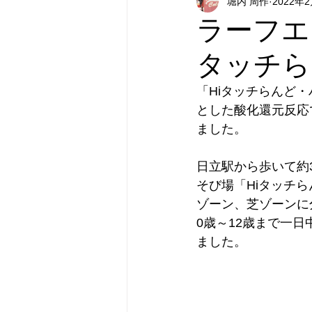
堀内 周作
2022年
ラーフエ
タッチら
「Hiタッチらんど
とした酸化還元反応
ました。
日立駅から歩いて約
そび場「Hiタッチ
ゾーン、芝ゾーンに
0歳～12歳まで一
ました。