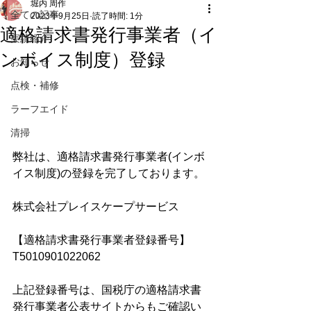
堀内 周作
全ての記事
2023年9月25日
読了時間: 1分
適格請求書発行事業者（イ
実績紹介
ンボイス制度）登録
お知らせ
点検・補修
ラーフエイド
清掃
弊社は、適格請求書発行事業者(インボ
イス制度)の登録を完了しております。
株式会社プレイスケープサービス
【適格請求書発行事業者登録番号】　
T5010901022062
上記登録番号は、国税庁の適格請求書
発行事業者公表サイトからもご確認い